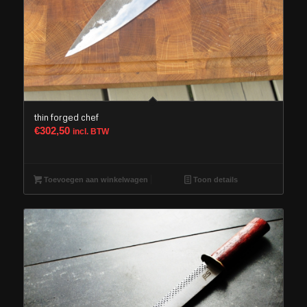
thin forged chef
€
302,50
incl. BTW
Toevoegen aan winkelwagen
Toon details