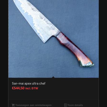
San-mai apex ultra chef
€
544,50
incl. BTW
Toevoegen aan winkelwagen
Toon details