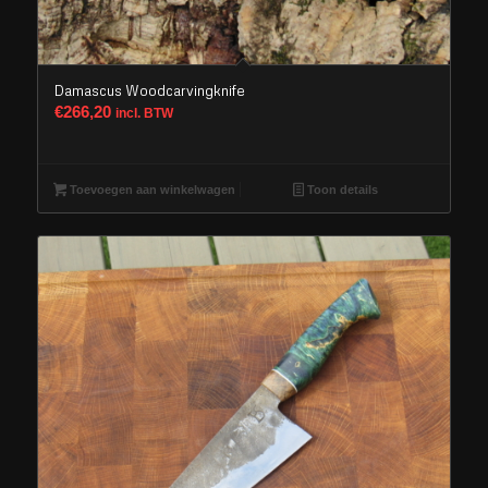
Damascus Woodcarvingknife
€
266,20
incl. BTW
Toevoegen aan winkelwagen
Toon details