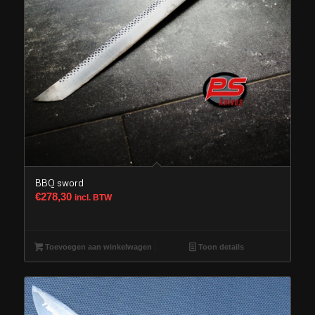
BBQ sword
€
278,30
incl. BTW
Toevoegen aan winkelwagen
Toon details